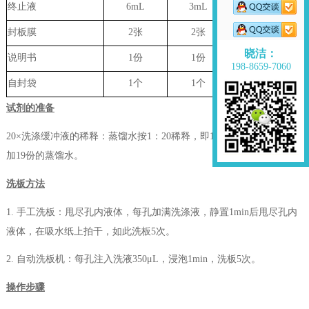
终止液
6mL
3mL
无
封板膜
2张
2张
无
晓洁：
说明书
1份
1份
无
198-8659-7060
自封袋
1个
1个
无
试剂的准备
20×洗涤缓冲液的稀释：蒸馏水按1：20稀释，即1份的20×洗涤缓冲液
加19份的蒸馏水。
洗板方法
1. 手工洗板：甩尽孔内液体，每孔加满洗涤液，静置1min后甩尽孔内
液体，在吸水纸上拍干，如此洗板5次。
2. 自动洗板机：每孔注入洗液350μL，浸泡1min，洗板5次。
操作步骤