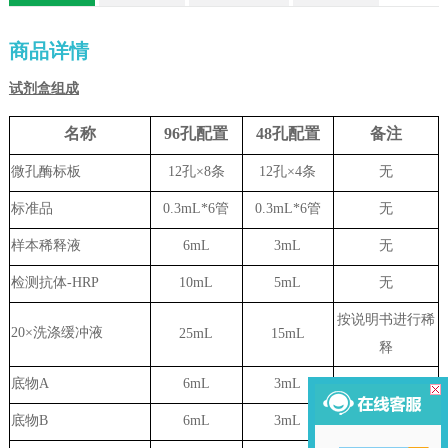
商品详情
试剂盒组成
名称
96孔配置
48孔配置
备注
微孔酶标板
12孔×8条
12孔×4条
无
标准品
0.3mL*6管
0.3mL*6管
无
样本稀释液
6
mL
3
mL
无
检测抗体-HRP
10mL
5mL
无
按说明书进行稀
20×洗涤缓冲液
25mL
15mL
释
底物A
6mL
3mL
无
底物B
6mL
3mL
无