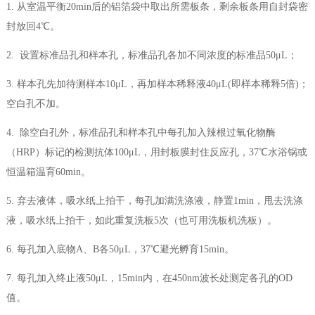
1. 从室温平衡20min后的铝箔袋中取出所需板条，剩余板条用自封袋密
封放回4℃。
2. 设置标准品孔和样本孔，标准品孔各加不同浓度的标准品50μL；
3. 样本孔先加待测样本10μL，再加样本稀释液40μL(即样本稀释5倍)；
空白孔不加。
4. 除空白孔外，标准品孔和样本孔中每孔加入辣根过氧化物酶
（HRP）标记的检测抗体100μL，用封板膜封住反应孔，37℃水浴锅或
恒温箱温育60min。
5. 弃去液体，吸水纸上拍干，每孔加满洗涤液，静置1min，甩去洗涤
液，吸水纸上拍干，如此重复洗板5次（也可用洗板机洗板）。
6. 每孔加入底物A、B各50μL，37℃避光孵育15min。
7. 每孔加入终止液50μL，15min内，在450nm波长处测定各孔的OD
值。